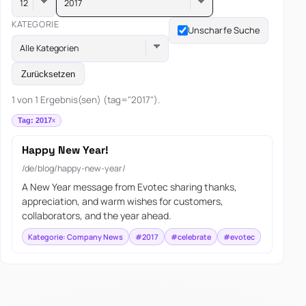
2017
KATEGORIE
Unscharfe Suche
Alle Kategorien
Zurücksetzen
1 von 1 Ergebnis(sen) (tag="2017").
Tag: 2017
Happy New Year!
/de/blog/happy-new-year/
A New Year message from Evotec sharing thanks,
appreciation, and warm wishes for customers,
collaborators, and the year ahead.
Kategorie: Company News
#2017
#celebrate
#evotec