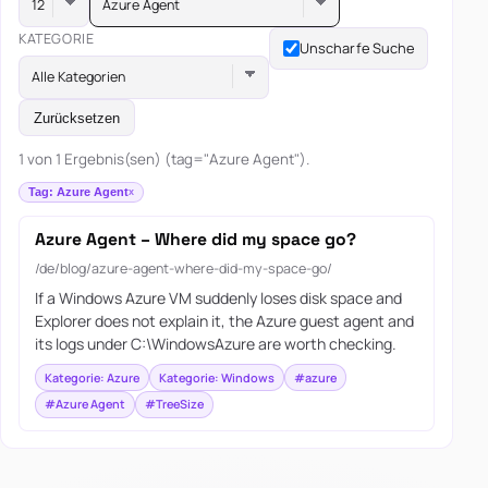
Azure Agent
KATEGORIE
Unscharfe Suche
Alle Kategorien
Zurücksetzen
1 von 1 Ergebnis(sen) (tag="Azure Agent").
Tag: Azure Agent
Azure Agent – Where did my space go?
/de/blog/azure-agent-where-did-my-space-go/
If a Windows Azure VM suddenly loses disk space and
Explorer does not explain it, the Azure guest agent and
its logs under C:\WindowsAzure are worth checking.
Kategorie: Azure
Kategorie: Windows
#azure
#Azure Agent
#TreeSize