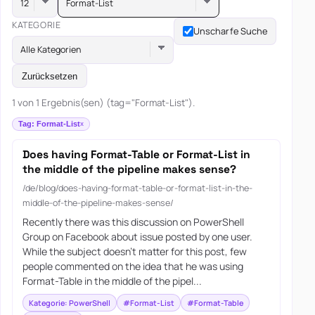
Format-List
KATEGORIE
Unscharfe Suche
Alle Kategorien
Zurücksetzen
1 von 1 Ergebnis(sen) (tag="Format-List").
Tag: Format-List
Does having Format-Table or Format-List in
the middle of the pipeline makes sense?
/de/blog/does-having-format-table-or-format-list-in-the-
middle-of-the-pipeline-makes-sense/
Recently there was this discussion on PowerShell
Group on Facebook about issue posted by one user.
While the subject doesn’t matter for this post, few
people commented on the idea that he was using
Format-Table in the middle of the pipel...
Kategorie: PowerShell
#Format-List
#Format-Table