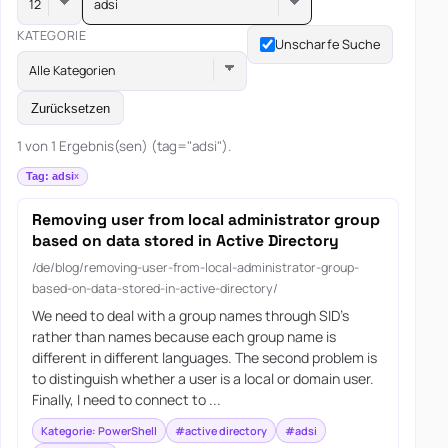
adsi
KATEGORIE
Unscharfe Suche
Alle Kategorien
Zurücksetzen
1 von 1 Ergebnis(sen) (tag="adsi").
Tag: adsi
Removing user from local administrator group
based on data stored in Active Directory
/de/blog/removing-user-from-local-administrator-group-
based-on-data-stored-in-active-directory/
We need to deal with a group names through SID’s
rather than names because each group name is
different in different languages. The second problem is
to distinguish whether a user is a local or domain user.
Finally, I need to connect to ...
Kategorie: PowerShell
#active directory
#adsi