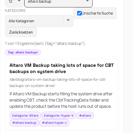
altaro backup
KATEGORIE
Unscharfe Suche
Alle Kategorien
Zurücksetzen
1 von 1 Ergebnis(sen) (tag="altaro backup").
Tag: altaro backup
Altaro VM Backup taking lots of space for CBT
backups on system drive
/de/blog/altaro-vm-backup-taking-lots-of-space-for-cbt-
backups-on-system-drive/
If Altaro VM Backup starts filling the system drive after
enabling CBT, check the CbtTrackingData folder and
update the product before the host runs out of space.
Kategorie: Altaro
Kategorie: Hyper-V
#altaro
#altaro backup
#altaro hyper-v