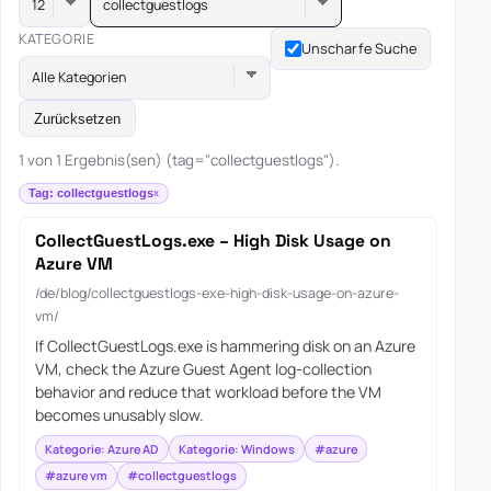
collectguestlogs
KATEGORIE
Unscharfe Suche
Alle Kategorien
Zurücksetzen
1 von 1 Ergebnis(sen) (tag="collectguestlogs").
Tag: collectguestlogs
CollectGuestLogs.exe – High Disk Usage on
Azure VM
/de/blog/collectguestlogs-exe-high-disk-usage-on-azure-
vm/
If CollectGuestLogs.exe is hammering disk on an Azure
VM, check the Azure Guest Agent log-collection
behavior and reduce that workload before the VM
becomes unusably slow.
Kategorie: Azure AD
Kategorie: Windows
#azure
#azure vm
#collectguestlogs