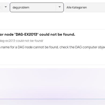
dag problem
Alle Kategorien
for node ‘DAG-EX2013’ could not be found.
-dag-ex2013-could-not-be-found/
ain name for a DAG node cannot be found, check the DAG computer obje