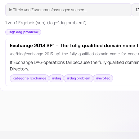
1 von 1 Ergebnis(sen) (tag="dag problem").
Tag: dag problem
Exchange 2013 SP1 – The fully qualified domain name 
/de/blog/exchange-2013-sp1-the-fully-qualified-domain-name-for-node
If Exchange DAG operations fail because the fully qualified dom
Directory.
Kategorie: Exchange
#dag
#dag problem
#evotec