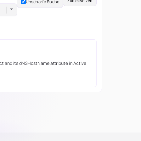
Zurücksetzen
Unscharfe Suche
ct and its dNSHostName attribute in Active