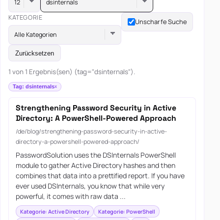
dsinternals
KATEGORIE
Unscharfe Suche
Alle Kategorien
Zurücksetzen
1 von 1 Ergebnis(sen) (tag="dsinternals").
Tag: dsinternals
Strengthening Password Security in Active
Directory: A PowerShell-Powered Approach
/de/blog/strengthening-password-security-in-active-
directory-a-powershell-powered-approach/
PasswordSolution uses the DSInternals PowerShell
module to gather Active Directory hashes and then
combines that data into a prettified report. If you have
ever used DSInternals, you know that while very
powerful, it comes with raw data ...
Kategorie: Active Directory
Kategorie: PowerShell