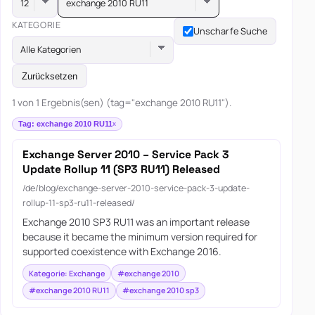
exchange 2010 RU11
KATEGORIE
Unscharfe Suche
Alle Kategorien
Zurücksetzen
1 von 1 Ergebnis(sen) (tag="exchange 2010 RU11").
Tag: exchange 2010 RU11
Exchange Server 2010 – Service Pack 3
Update Rollup 11 (SP3 RU11) Released
/de/blog/exchange-server-2010-service-pack-3-update-
rollup-11-sp3-ru11-released/
Exchange 2010 SP3 RU11 was an important release
because it became the minimum version required for
supported coexistence with Exchange 2016.
Kategorie: Exchange
#exchange 2010
#exchange 2010 RU11
#exchange 2010 sp3