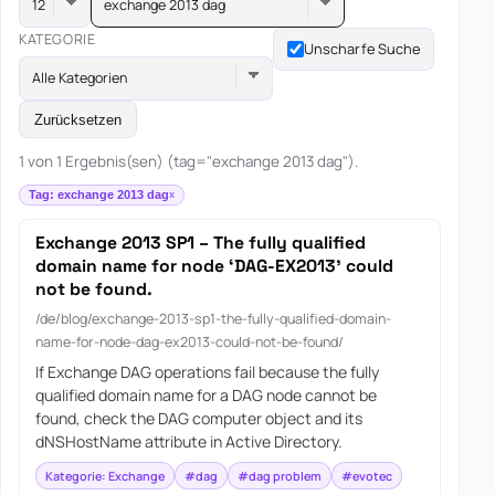
exchange 2013 dag
KATEGORIE
Unscharfe Suche
Alle Kategorien
Zurücksetzen
1 von 1 Ergebnis(sen) (tag="exchange 2013 dag").
Tag: exchange 2013 dag
Exchange 2013 SP1 – The fully qualified
domain name for node ‘DAG-EX2013’ could
not be found.
/de/blog/exchange-2013-sp1-the-fully-qualified-domain-
name-for-node-dag-ex2013-could-not-be-found/
If Exchange DAG operations fail because the fully
qualified domain name for a DAG node cannot be
found, check the DAG computer object and its
dNSHostName attribute in Active Directory.
Kategorie: Exchange
#dag
#dag problem
#evotec