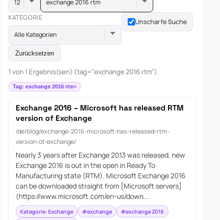
exchange 2016 rtm
KATEGORIE
Unscharfe Suche
Alle Kategorien
Zurücksetzen
1 von 1 Ergebnis(sen) (tag="exchange 2016 rtm").
Tag: exchange 2016 rtm
Exchange 2016 – Microsoft has released RTM
version of Exchange
/de/blog/exchange-2016-microsoft-has-released-rtm-
version-of-exchange/
Nearly 3 years after Exchange 2013 was released, new
Exchange 2016 is out in the open in Ready To
Manufacturing state (RTM). Microsoft Exchange 2016
can be downloaded straight from [Microsoft servers]
(https://www.microsoft.com/en-us/down...
Kategorie: Exchange
#exchange
#exchange 2016