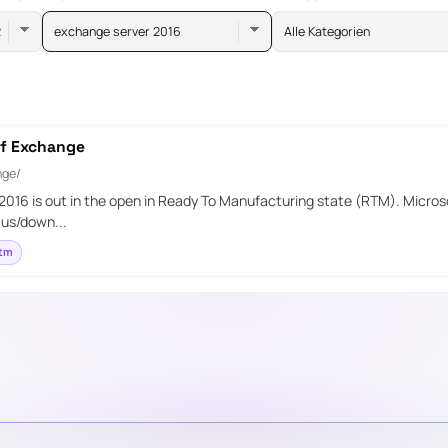
exchange server 2016
Alle Kategorien
of Exchange
nge/
2016 is out in the open in Ready To Manufacturing state (RTM). Micr
-us/down...
rtm