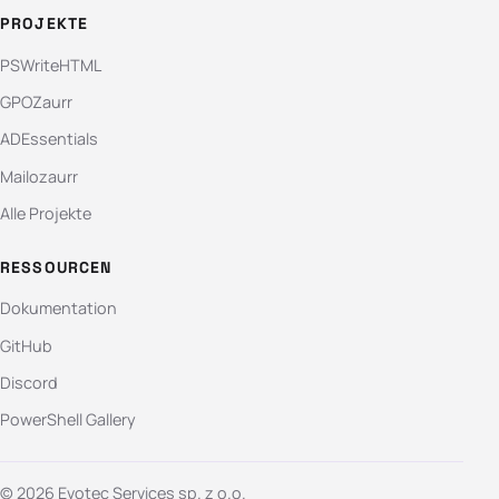
PROJEKTE
PSWriteHTML
GPOZaurr
ADEssentials
Mailozaurr
Alle Projekte
RESSOURCEN
Dokumentation
GitHub
Discord
PowerShell Gallery
© 2026 Evotec Services sp. z o.o.