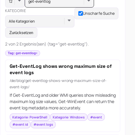
get-eventlog
KATEGORIE
Unscharfe Suche
Alle Kategorien
Zurücksetzen
2 von 2 Ergebnis(sen) (tag="get-eventlog").
Tag: get-eventlog
Get-EventLog shows wrong maximum size of
event logs
/de/blog/get-eventlog-shows-wrong-maximum-size-of-
event-logs/
If Get-EventLog and older WMI queries show misleading
maximum log size values, Get-WinEvent can return the
event log metadata more accurately.
Kategorie: PowerShell
Kategorie: Windows
#event
#event id
#event logs