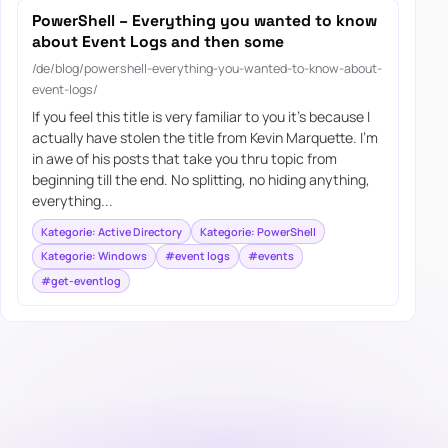
PowerShell – Everything you wanted to know
about Event Logs and then some
/de/blog/powershell-everything-you-wanted-to-know-about-
event-logs/
If you feel this title is very familiar to you it’s because I
actually have stolen the title from Kevin Marquette. I’m
in awe of his posts that take you thru topic from
beginning till the end. No splitting, no hiding anything,
everything...
Kategorie: Active Directory
Kategorie: PowerShell
Kategorie: Windows
#event logs
#events
#get-eventlog