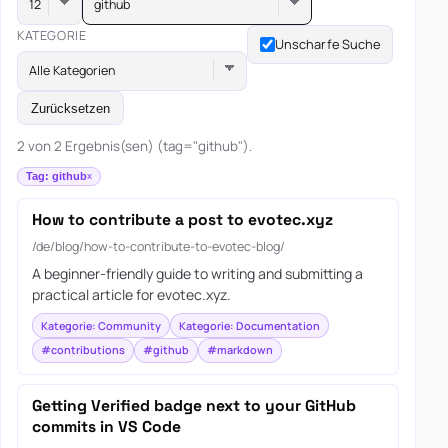
github
KATEGORIE
Unscharfe Suche
Alle Kategorien
Zurücksetzen
2 von 2 Ergebnis(sen) (tag="github").
Tag: github
How to contribute a post to evotec.xyz
/de/blog/how-to-contribute-to-evotec-blog/
A beginner-friendly guide to writing and submitting a
practical article for evotec.xyz.
Kategorie: Community
Kategorie: Documentation
#contributions
#github
#markdown
Getting Verified badge next to your GitHub
commits in VS Code