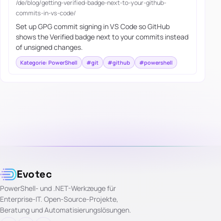
/de/blog/getting-verified-badge-next-to-your-github-
commits-in-vs-code/
Set up GPG commit signing in VS Code so GitHub
shows the Verified badge next to your commits instead
of unsigned changes.
Kategorie: PowerShell
#git
#github
#powershell
Evotec
PowerShell- und .NET-Werkzeuge für
Enterprise-IT. Open-Source-Projekte,
Beratung und Automatisierungslösungen.