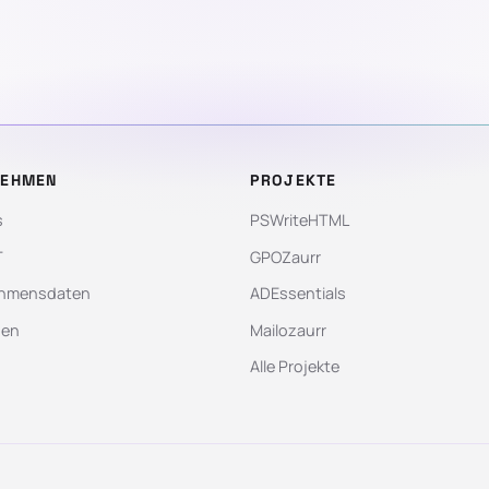
NEHMEN
PROJEKTE
s
PSWriteHTML
T
GPOZaurr
hmensdaten
ADEssentials
gen
Mailozaurr
Alle Projekte