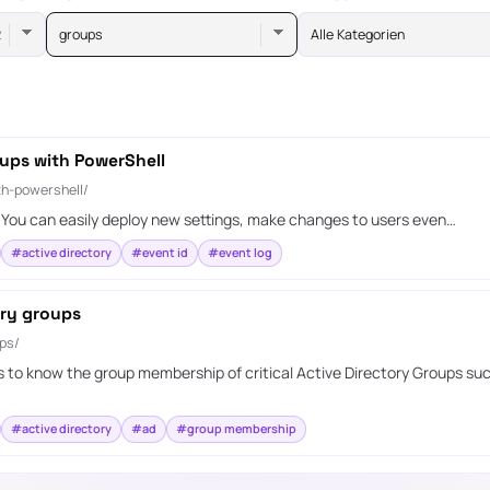
groups
Alle Kategorien
ups with PowerShell
th-powershell/
. You can easily deploy new settings, make changes to users even…
#active directory
#event id
#event log
ory groups
ps/
s is to know the group membership of critical Active Directory Groups 
#active directory
#ad
#group membership