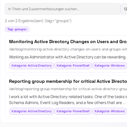
2 von 2 Ergebnis(sen) (tag="groups").
Tag: groups
Monitoring Active Directory Changes on Users and Gro
/de/blog/monitoring-active-directory-changes-on-users-and-groups-wi
Working as Administrator with Active Directory can be rewarding
Kategorie: Active Directory
Kategorie: PowerShell
Kategorie: Windows
Reporting group membership for critical Active Direct
/de/blog/reporting-group-membership-for-critical-active-directory-grou
I work a lot with Active Directory-related tasks. One of the task
Schema Admins, Event Log Readers, and a few others that are ...
Kategorie: Active Directory
Kategorie: PowerShell
Kategorie: Windows