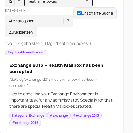
heatlh mailboxes
KATEGORIE
Unscharfe Suche
Alle Kategorien
Zurücksetzen
1 von 1 Ergebnis(sen) (tag="heatlh mailboxes").
Tag: heatlh mailboxes
Exchange 2013 – Health Mailbox has been
corrupted
/de/blog/exchange-2013-health-mailbox-has-been-
corrupted/
Health checking your Exchange Environment is
important task for any administrator. Specially for that
there are special Health Mailboxes created…
Kategorie: Exchange
#exchange
#exchange 2013
#exchange 2016