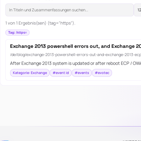
1 von 1 Ergebnis(sen) (tag="https").
Tag: https
Exchange 2013 powershell errors out, and Exchange 20
/de/blog/exchange-2013-powershell-errors-out-and-exchange-2013-ecp
After Exchange 2013 system is updated or after reboot ECP / OWA
Kategorie: Exchange
#event id
#events
#evotec