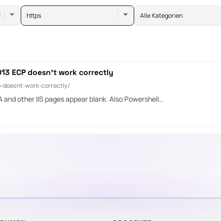
https
Alle Kategorien
13 ECP doesn’t work correctly
-doesnt-work-correctly/
 and other IIS pages appear blank. Also Powershell…