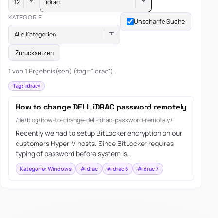
idrac
KATEGORIE
Unscharfe Suche
Alle Kategorien
Zurücksetzen
1 von 1 Ergebnis(sen) (tag="idrac").
Tag: idrac
How to change DELL iDRAC password remotely
/de/blog/how-to-change-dell-idrac-password-remotely/
Recently we had to setup BitLocker encryption on our
customers Hyper-V hosts. Since BitLocker requires
typing of password before system is…
Kategorie: Windows
#idrac
#idrac 6
#idrac 7