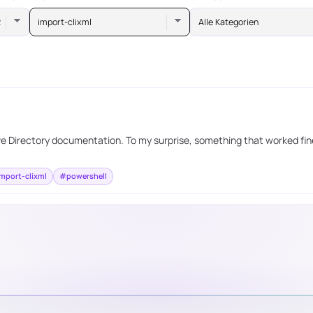
import-clixml
Alle Kategorien
ive Directory documentation. To my surprise, something that worked fine
mport-clixml
#powershell