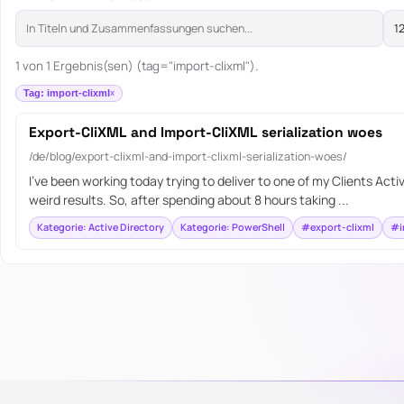
1 von 1 Ergebnis(sen) (tag="import-clixml").
Tag: import-clixml
Export-CliXML and Import-CliXML serialization woes
/de/blog/export-clixml-and-import-clixml-serialization-woes/
I’ve been working today trying to deliver to one of my Clients Act
weird results. So, after spending about 8 hours taking ...
Kategorie: Active Directory
Kategorie: PowerShell
#export-clixml
#i