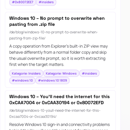
#0x80072EE7
#insiders
Windows 10 – No prompt to overwrite when
pasting from .zip file
/de/blog/windows-10-no-prompt-to-overwrite-when-
pasting-from-zip-file/
A copy operation from Explorer's built-in ZIP view may
behave differently from a normal folder copy and skip
the usual overwrite prompt, so it is worth extracting
first when the target matters.
Kategorie: Insiders
Kategorie: Windows
#insiders
#windows 10
#windows 10 1809
Windows 10 – You’ll need the internet for this
0xCAA7004 or 0xCAA30194 or 0x80072EFD
/de/blog/windows-10-youll-need-the-internet-for-this-
0xcaa7004-or-0xcaa30194/
Resolve Windows 10 sign-in and connectivity problems