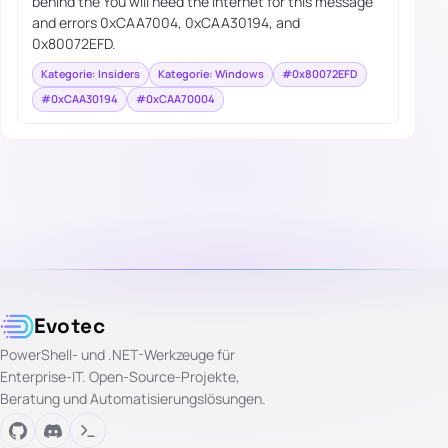
behind the You will need the internet for this message
and errors 0xCAA7004, 0xCAA30194, and
0x80072EFD.
Kategorie: Insiders
Kategorie: Windows
#0x80072EFD
#0xCAA30194
#0xCAA70004
Evotec
PowerShell- und .NET-Werkzeuge für
Enterprise-IT. Open-Source-Projekte,
Beratung und Automatisierungslösungen.