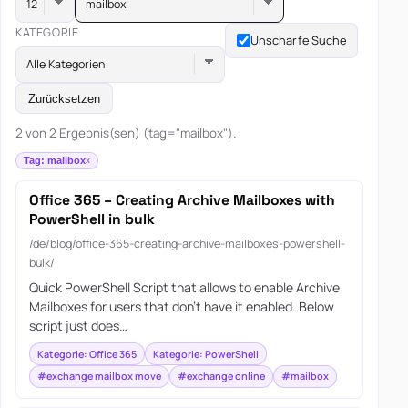
mailbox
KATEGORIE
Unscharfe Suche
Alle Kategorien
Zurücksetzen
2 von 2 Ergebnis(sen) (tag="mailbox").
Tag: mailbox
Office 365 – Creating Archive Mailboxes with
PowerShell in bulk
/de/blog/office-365-creating-archive-mailboxes-powershell-
bulk/
Quick PowerShell Script that allows to enable Archive
Mailboxes for users that don’t have it enabled. Below
script just does…
Kategorie: Office 365
Kategorie: PowerShell
#exchange mailbox move
#exchange online
#mailbox