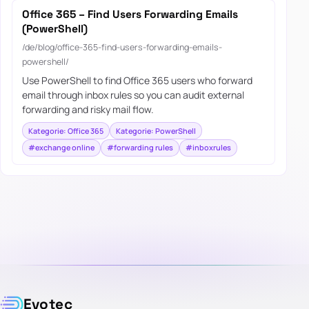
Office 365 – Find Users Forwarding Emails
(PowerShell)
/de/blog/office-365-find-users-forwarding-emails-
powershell/
Use PowerShell to find Office 365 users who forward
email through inbox rules so you can audit external
forwarding and risky mail flow.
Kategorie: Office 365
Kategorie: PowerShell
#exchange online
#forwarding rules
#inboxrules
Evotec