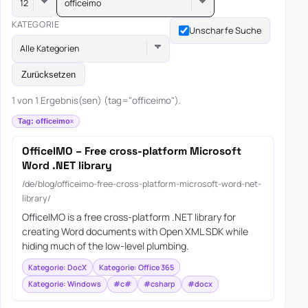
officeimo
KATEGORIE
Unscharfe Suche
Alle Kategorien
Zurücksetzen
1 von 1 Ergebnis(sen) (tag="officeimo").
Tag: officeimo
OfficeIMO – Free cross-platform Microsoft
Word .NET library
/de/blog/officeimo-free-cross-platform-microsoft-word-net-
library/
OfficeIMO is a free cross-platform .NET library for
creating Word documents with Open XML SDK while
hiding much of the low-level plumbing.
Kategorie: DocX
Kategorie: Office 365
Kategorie: Windows
#c#
#csharp
#docx