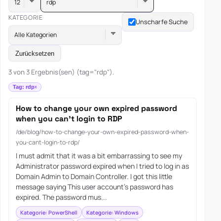
rdp
KATEGORIE
Unscharfe Suche
Alle Kategorien
Zurücksetzen
3 von 3 Ergebnis(sen) (tag="rdp").
Tag: rdp
How to change your own expired password
when you can’t login to RDP
/de/blog/how-to-change-your-own-expired-password-when-
you-cant-login-to-rdp/
I must admit that it was a bit embarrassing to see my
Administrator password expired when I tried to log in as
Domain Admin to Domain Controller. I got this little
message saying This user account’s password has
expired. The password mus...
Kategorie: PowerShell
Kategorie: Windows