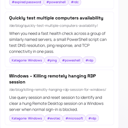
#expired password
#powershell
#rdc
Quickly test multiple computers availability
/de/blog/quickly-test-multiple-computers-availability/
When you need a fast health check across a group of
similarly named servers, a small PowerShell script can
test DNS resolution, ping response, and TCP
connectivity in one pass.
Kategorie: Windows
#ping
#poweshell
#rdp
Windows – Killing remotely hanging RDP
session
/de/blog/killing-remotly-hanging-rdp-session-for-windows/
Use query session and reset session to identify and
clear a hung Remote Desktop session on a Windows
server when normal sign-in is blocked.
Kategorie: Windows
#evotec
#microsoft
#rdp