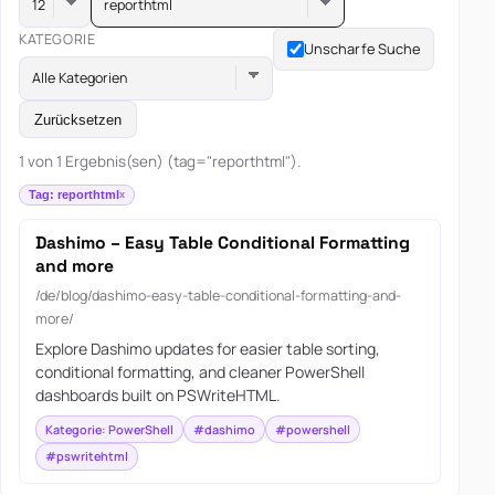
reporthtml
KATEGORIE
Unscharfe Suche
Alle Kategorien
Zurücksetzen
1 von 1 Ergebnis(sen) (tag="reporthtml").
Tag: reporthtml
Dashimo – Easy Table Conditional Formatting
and more
/de/blog/dashimo-easy-table-conditional-formatting-and-
more/
Explore Dashimo updates for easier table sorting,
conditional formatting, and cleaner PowerShell
dashboards built on PSWriteHTML.
Kategorie: PowerShell
#dashimo
#powershell
#pswritehtml