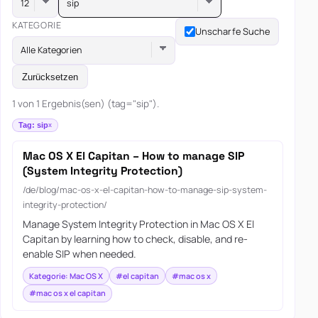
sip
KATEGORIE
Unscharfe Suche
Alle Kategorien
Zurücksetzen
1 von 1 Ergebnis(sen) (tag="sip").
Tag: sip
Mac OS X El Capitan – How to manage SIP
(System Integrity Protection)
/de/blog/mac-os-x-el-capitan-how-to-manage-sip-system-
integrity-protection/
Manage System Integrity Protection in Mac OS X El
Capitan by learning how to check, disable, and re-
enable SIP when needed.
Kategorie: Mac OS X
#el capitan
#mac os x
#mac os x el capitan