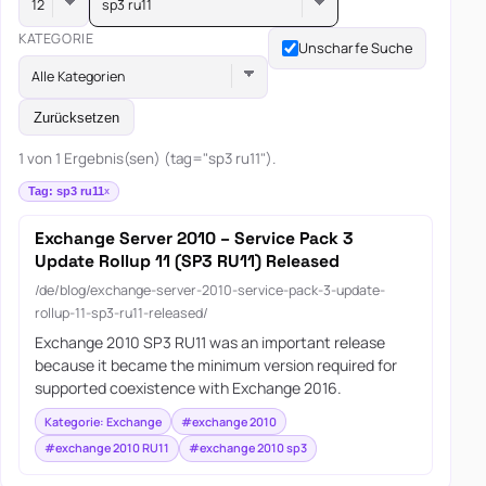
sp3 ru11
KATEGORIE
Unscharfe Suche
Alle Kategorien
Zurücksetzen
1 von 1 Ergebnis(sen) (tag="sp3 ru11").
Tag: sp3 ru11
Exchange Server 2010 – Service Pack 3
Update Rollup 11 (SP3 RU11) Released
/de/blog/exchange-server-2010-service-pack-3-update-
rollup-11-sp3-ru11-released/
Exchange 2010 SP3 RU11 was an important release
because it became the minimum version required for
supported coexistence with Exchange 2016.
Kategorie: Exchange
#exchange 2010
#exchange 2010 RU11
#exchange 2010 sp3