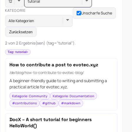
tutorial
KATEGORIE
Unscharfe Suche
Alle Kategorien
Zurücksetzen
2 von 2 Ergebnis(sen) (tag="tutorial").
Tag: tutorial
How to contribute a post to evotec.xyz
/de/blog/how-to-contribute-to-evotec-blog/
A beginner-friendly guide to writing and submitting a
practical article for evotec.xyz.
Kategorie: Community
Kategorie: Documentation
#contributions
#github
#markdown
DocX – A short tutorial for beginners
HelloWorld()