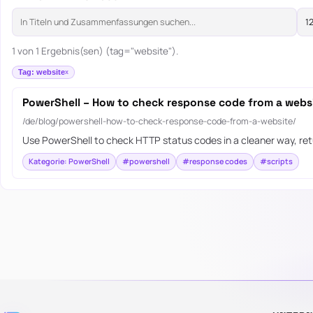
1 von 1 Ergebnis(sen) (tag="website").
Tag: website
PowerShell – How to check response code from a webs
/de/blog/powershell-how-to-check-response-code-from-a-website/
Use PowerShell to check HTTP status codes in a cleaner way, ret
Kategorie: PowerShell
#powershell
#response codes
#scripts