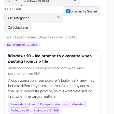
windows 10 1809
KATEGORIE
Unscharfe Suche
Alle Kategorien
Zurücksetzen
1 von 1 Ergebnis(sen) (tag="windows 10 1809").
Tag: windows 10 1809
Windows 10 – No prompt to overwrite when
pasting from .zip file
/de/blog/windows-10-no-prompt-to-overwrite-when-
pasting-from-zip-file/
A copy operation from Explorer's built-in ZIP view may
behave differently from a normal folder copy and skip
the usual overwrite prompt, so it is worth extracting
first when the target matters.
Kategorie: Insiders
Kategorie: Windows
#insiders
#windows 10
#windows 10 1809