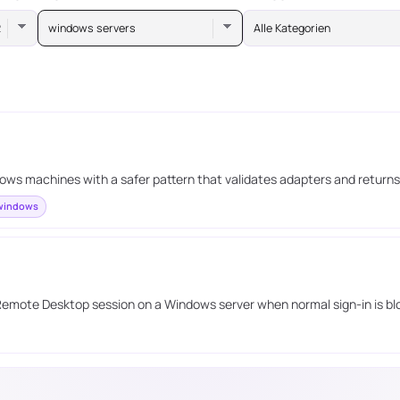
windows servers
Alle Kategorien
 machines with a safer pattern that validates adapters and returns t
indows
 Remote Desktop session on a Windows server when normal sign-in is bl