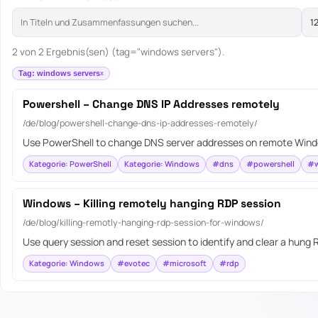
2 von 2 Ergebnis(sen) (tag="windows servers").
Tag: windows servers
Powershell – Change DNS IP Addresses remotely
/de/blog/powershell-change-dns-ip-addresses-remotely/
Use PowerShell to change DNS server addresses on remote Windows
Kategorie: PowerShell
Kategorie: Windows
#dns
#powershell
#w
Windows – Killing remotely hanging RDP session
/de/blog/killing-remotly-hanging-rdp-session-for-windows/
Use query session and reset session to identify and clear a hung
Kategorie: Windows
#evotec
#microsoft
#rdp