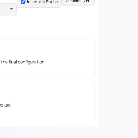
Zurücksetzen
Unscharfe Suche
he final configuration.
ocked.