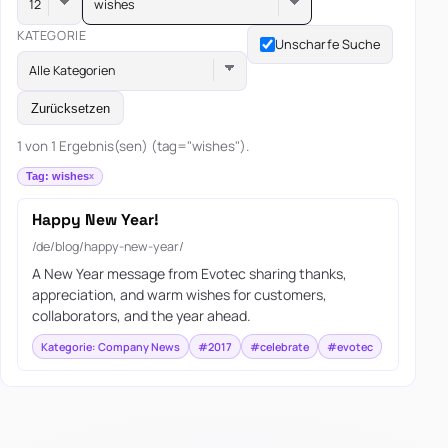
wishes
KATEGORIE
Unscharfe Suche
Alle Kategorien
Zurücksetzen
1 von 1 Ergebnis(sen) (tag="wishes").
Tag: wishes
Happy New Year!
/de/blog/happy-new-year/
A New Year message from Evotec sharing thanks,
appreciation, and warm wishes for customers,
collaborators, and the year ahead.
Kategorie: Company News
#2017
#celebrate
#evotec