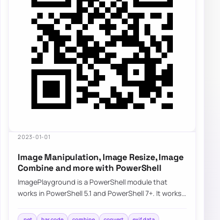
2023-01-01
Image Manipulation, Image Resize, Image
Combine and more with PowerShell
ImagePlayground is a PowerShell module that
works in PowerShell 5.1 and PowerShell 7+. It works
partially on Linux and should work on macOS…
.net
bar code
combine
convert
exif data