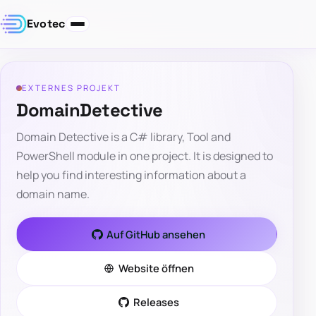
Evotec
EXTERNES PROJEKT
DomainDetective
Domain Detective is a C# library, Tool and
PowerShell module in one project. It is designed to
help you find interesting information about a
domain name.
Auf GitHub ansehen
Website öffnen
Releases