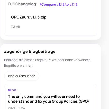
Full Changelog
:
Compare v1.1.2 to v1.1.3
GPOZaurr.v1.1.3.zip
7.2 MB
Zugehörige Blogbeitrage
Beitrage, die dieses Projekt, Paket oder nahe verwandte
Begriffe erwähnen.
Blog durchsuchen
BLOG
The only command you will ever need to
understand and fix your Group Policies (GPO)
2021-01-24