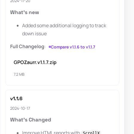
2024-11-20
What's new
Added some additional logging to track
down issue
Full Changelog
:
Compare v1.1.6 to v1.1.7
GPOZaurr.v1.1.7.zip
7.2 MB
v1.1.6
2024-10-17
What's Changed
Improve HTML reports with
ScrollX