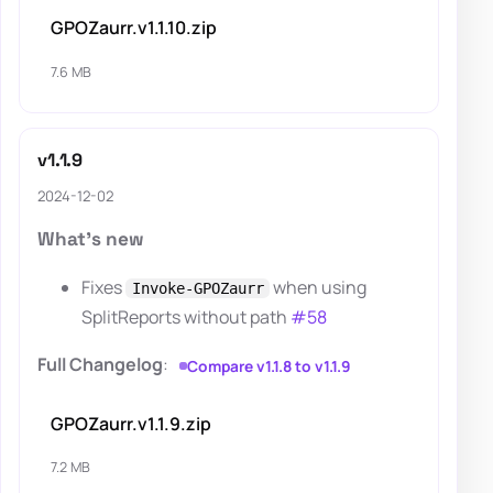
GPOZaurr.v1.1.10.zip
7.6 MB
v1.1.9
2024-12-02
What's new
Fixes
when using
Invoke-GPOZaurr
SplitReports without path
#58
Full Changelog
:
Compare v1.1.8 to v1.1.9
GPOZaurr.v1.1.9.zip
7.2 MB