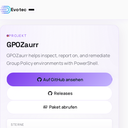
Evotec
PROJEKT
GPOZaurr
GPOZaurr helps inspect, report on, and remediate
Group Policy environments with PowerShell.
Auf GitHub ansehen
Releases
Paket abrufen
STERNE