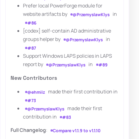
Prefer local PowerForge module for
website artifacts by
in
@PrzemyslawKlys
#86
[codex] self-contain AD administrative
groups helper by
in
@PrzemyslawKlys
#87
Support Windows LAPS policies in LAPS
report by
in
@PrzemyslawKlys
#89
New Contributors
made their first contribution in
@ehmiiz
#73
made their first
@PrzemyslawKlys
contribution in
#83
Full Changelog
:
Compare v1.1.9 to v1.1.10