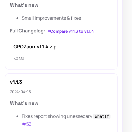
What's new
Small improvements & fixes
Full Changelog
:
Compare v1.1.3 to v1.1.4
GPOZaurr.v1.1.4.zip
7.2 MB
v1.1.3
2024-04-16
What's new
Fixes report showing unessecary
WhatIf
#53