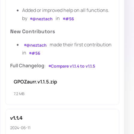
Added or improved help on all functions.
by
in
@neztach
#56
New Contributors
made their first contribution
@neztach
in
#56
Full Changelog
:
Compare v1.1.4 to v1.1.5
GPOZaurr.v1.1.5.zip
7.2 MB
v1.1.4
2024-06-11