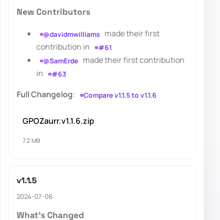
New Contributors
made their first
@davidmwilliams
contribution in
#61
made their first contribution
@SamErde
in
#63
Full Changelog
:
Compare v1.1.5 to v1.1.6
GPOZaurr.v1.1.6.zip
7.2 MB
v1.1.5
2024-07-06
What's Changed