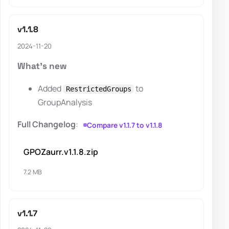
v1.1.8
2024-11-20
What's new
Added
to
RestrictedGroups
GroupAnalysis
Full Changelog
:
Compare v1.1.7 to v1.1.8
GPOZaurr.v1.1.8.zip
7.2 MB
v1.1.7