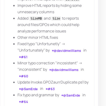
Improve HTML reports by hiding some
unnesecary columns
Added
and
to reports
SizeMB
Size
around files/GPOs which could help
analyze performance issues
Other minor HTML fixes
Fixed typo "Unfortunetly" ->
"Unfortunately" by
in
@davidmwilliams
#61
Minor typo correction "incosistent" ->
"inconsistent" by
in
@davidmwilliams
#60
Update Invoke.GPOZaurrDuplicate.ps1 by
in
@SamErde
#63
Fix typo and grammar by
in
@SamErde
#64