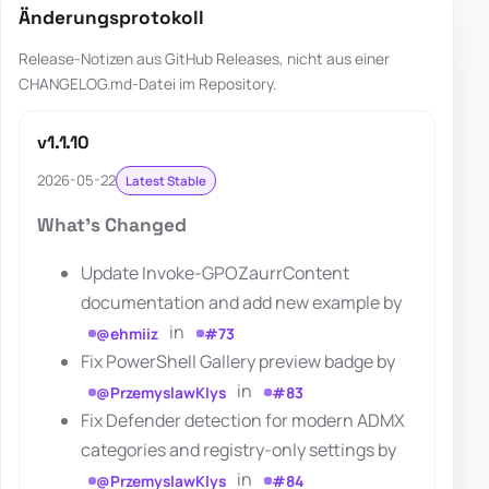
Änderungsprotokoll
Release-Notizen aus GitHub Releases, nicht aus einer
CHANGELOG.md-Datei im Repository.
v1.1.10
2026-05-22
Latest Stable
What's Changed
Update Invoke-GPOZaurrContent
documentation and add new example by
in
@ehmiiz
#73
Fix PowerShell Gallery preview badge by
in
@PrzemyslawKlys
#83
Fix Defender detection for modern ADMX
categories and registry-only settings by
in
@PrzemyslawKlys
#84