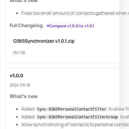
What's new
Fixes too small amount of contacts gathered when 
Full Changelog
:
Compare v1.0.0 to v1.0.1
O365Synchronizer.v1.0.1.zip
35.7 KB
v1.0.0
2024-09-18
What's new
Added
to allow f
Sync-O365PersonalContactFilter
Added
to a
Sync-O365PersonalContactFilterGroup
Allow synchronizing of contacts to personal contacts