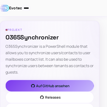
Evotec
PROJEKT
O365Synchronizer
O365Synchronizer is a PowerShell module that
allows you to synchronize users/contacts to user
mailboxes contact list. It can also be used to
synchronize users between tenants as contacts or
guests.
Auf GitHub ansehen
Releases