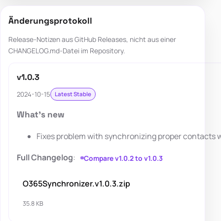
Änderungsprotokoll
Release-Notizen aus GitHub Releases, nicht aus einer
CHANGELOG.md-Datei im Repository.
v1.0.3
2024-10-15
Latest Stable
What's new
Fixes problem with synchronizing proper contacts 
Full Changelog
:
Compare v1.0.2 to v1.0.3
O365Synchronizer.v1.0.3.zip
35.8 KB