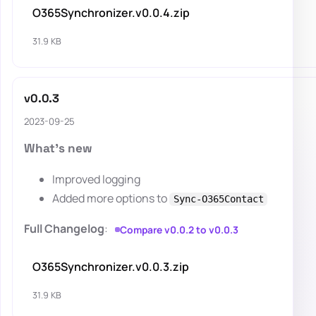
O365Synchronizer.v0.0.4.zip
31.9 KB
v0.0.3
2023-09-25
What's new
Improved logging
Added more options to
Sync-O365Contact
Full Changelog
:
Compare v0.0.2 to v0.0.3
O365Synchronizer.v0.0.3.zip
31.9 KB