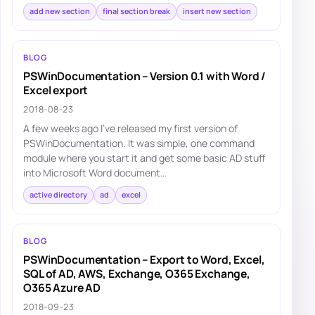
add new section
final section break
insert new section
BLOG
PSWinDocumentation – Version 0.1 with Word /
Excel export
2018-08-23
A few weeks ago I've released my first version of
PSWinDocumentation. It was simple, one command
module where you start it and get some basic AD stuff
into Microsoft Word document…
active directory
ad
excel
BLOG
PSWinDocumentation – Export to Word, Excel,
SQL of AD, AWS, Exchange, O365 Exchange,
O365 Azure AD
2018-09-23