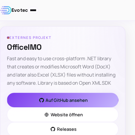
Evotec
EXTERNES PROJEKT
OfficeIMO
Fast and easy to use cross-platform .NET library
that creates or modifies Microsoft Word (DocX)
and later also Excel (XLSX) files without installing
any software. Library is based on Open XML SDK
Auf GitHub ansehen
Website öffnen
Releases