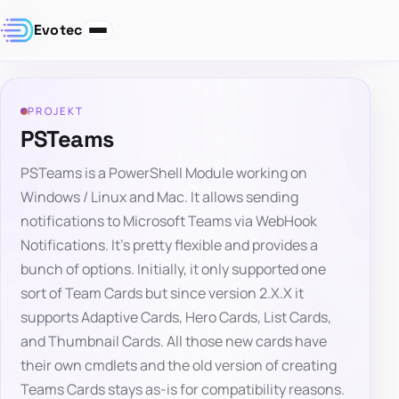
Evotec
PROJEKT
PSTeams
PSTeams is a PowerShell Module working on
Windows / Linux and Mac. It allows sending
notifications to Microsoft Teams via WebHook
Notifications. It's pretty flexible and provides a
bunch of options. Initially, it only supported one
sort of Team Cards but since version 2.X.X it
supports Adaptive Cards, Hero Cards, List Cards,
and Thumbnail Cards. All those new cards have
their own cmdlets and the old version of creating
Teams Cards stays as-is for compatibility reasons.