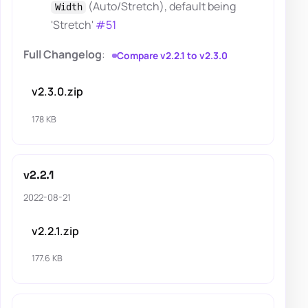
(Auto/Stretch), default being
Width
'Stretch'
#51
Full Changelog
:
Compare v2.2.1 to v2.3.0
v2.3.0.zip
178 KB
v2.2.1
2022-08-21
v2.2.1.zip
177.6 KB