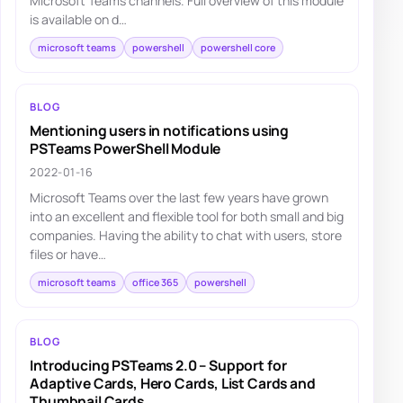
Microsoft Teams channels. Full overview of this module
is available on d…
microsoft teams
powershell
powershell core
BLOG
Mentioning users in notifications using
PSTeams PowerShell Module
2022-01-16
Microsoft Teams over the last few years have grown
into an excellent and flexible tool for both small and big
companies. Having the ability to chat with users, store
files or have…
microsoft teams
office 365
powershell
BLOG
Introducing PSTeams 2.0 – Support for
Adaptive Cards, Hero Cards, List Cards and
Thumbnail Cards