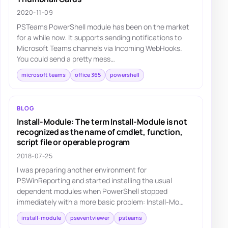
2020-11-09
PSTeams PowerShell module has been on the market
for a while now. It supports sending notifications to
Microsoft Teams channels via Incoming WebHooks.
You could send a pretty mess…
microsoft teams
office 365
powershell
BLOG
Install-Module: The term Install-Module is not
recognized as the name of cmdlet, function,
script file or operable program
2018-07-25
I was preparing another environment for
PSWinReporting and started installing the usual
dependent modules when PowerShell stopped
immediately with a more basic problem: Install-Mo…
install-module
pseventviewer
psteams