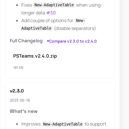
Fixes
when using
New-AdaptiveTable
longer data
#50
Add couple of options for
New-
(disable separators)
AdaptiveTable
Full Changelog
:
Compare v2.3.0 to v2.4.0
PSTeams.v2.4.0.zip
181 KB
v2.3.0
2023-06-18
What's new
Improves
to support
New-AdaptiveTable