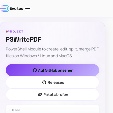
Evotec
PROJEKT
PSWritePDF
PowerShell Module to create, edit, split, merge PDF
files on Windows / Linux and MacOS
Auf GitHub ansehen
Releases
Paket abrufen
STERNE