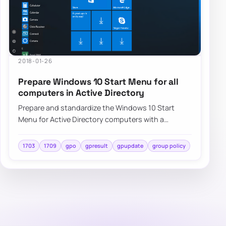
2018-01-26
Prepare Windows 10 Start Menu for all
computers in Active Directory
Prepare and standardize the Windows 10 Start
Menu for Active Directory computers with a
repeatable deployment approach and centralized
cont…
1703
1709
gpo
gpresult
gpupdate
group policy