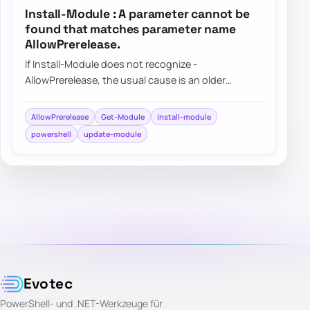
Install-Module : A parameter cannot be
found that matches parameter name
AllowPrerelease.
If Install-Module does not recognize -
AllowPrerelease, the usual cause is an older
PowerShellGet version rather than your PowerShell
sessio…
AllowPrerelease
Get-Module
install-module
powershell
update-module
Evotec
PowerShell- und .NET-Werkzeuge für