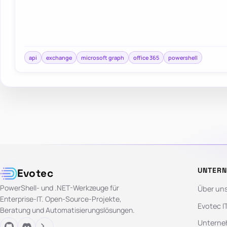
api
exchange
microsoft graph
office 365
powershell
UNTER
Evotec
PowerShell- und .NET-Werkzeuge für
Über un
Enterprise-IT. Open-Source-Projekte,
Evotec I
Beratung und Automatisierungslösungen.
Unterne