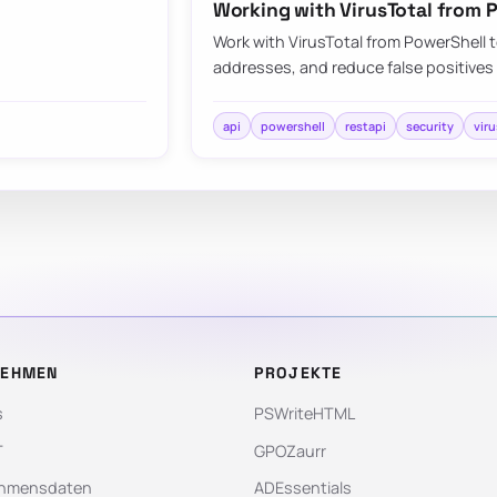
Working with VirusTotal from 
Work with VirusTotal from PowerShell t
addresses, and reduce false positives
api
powershell
restapi
security
viru
NEHMEN
PROJEKTE
s
PSWriteHTML
T
GPOZaurr
hmensdaten
ADEssentials