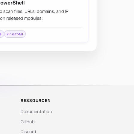
PowerShell
o scan files, URLs, domains, and IP
 on released modules.
s
virus total
RESSOURCEN
Dokumentation
GitHub
Discord