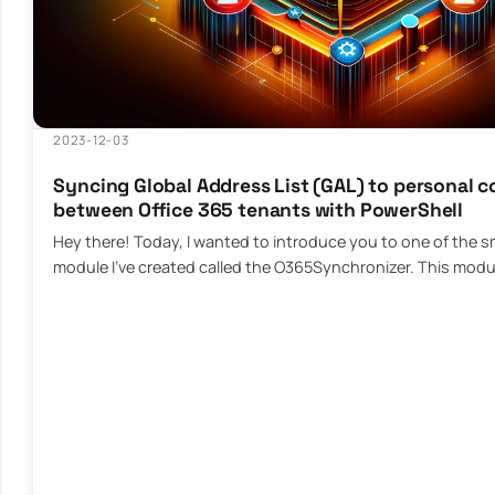
2023-12-03
Syncing Global Address List (GAL) to personal 
between Office 365 tenants with PowerShell
Hey there! Today, I wanted to introduce you to one of the sm
module I’ve created called the O365Synchronizer. This mod