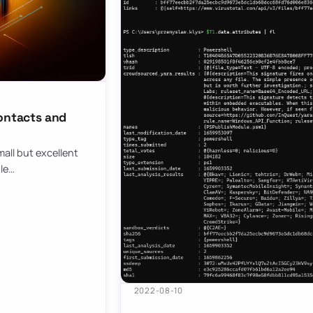
contacts and
all but excellent
ule…
2022-08-10