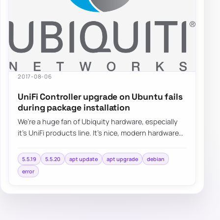
2017-08-06
UniFi Controller upgrade on Ubuntu fails
during package installation
We’re a huge fan of Ubiquity hardware, especially
it’s UniFi products line. It’s nice, modern hardware
with lots of functionalities…
5.5.19
5.5.20
apt update
apt upgrade
debian
error