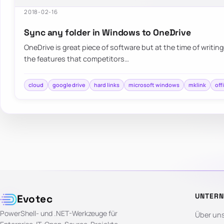
2018-02-16
Sync any folder in Windows to OneDrive
OneDrive is great piece of software but at the time of writin
the features that competitors…
cloud
google drive
hard links
microsoft windows
mklink
off
UNTER
Evotec
PowerShell- und .NET-Werkzeuge für
Über un