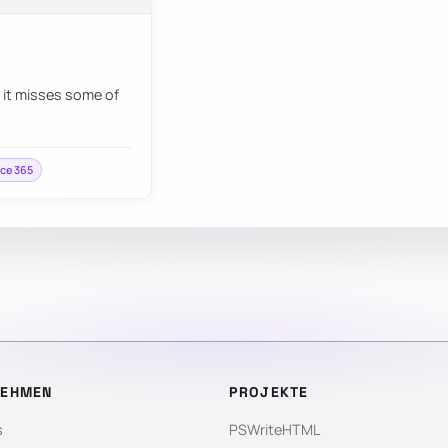
g it misses some of
ice 365
NEHMEN
PROJEKTE
s
PSWriteHTML