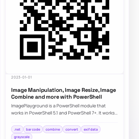
2023-01-01
Image Manipulation, Image Resize, Image
Combine and more with PowerShell
ImagePlayground is a PowerShell module that
works in PowerShell 5.1 and PowerShell 7+. It works
partially on Linux and should work on macOS…
.net
bar code
combine
convert
exif data
grayscale