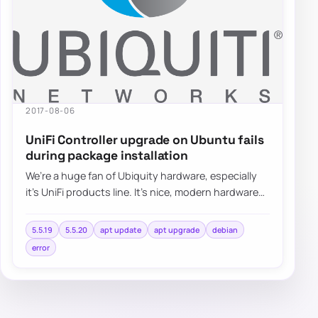
2017-08-06
UniFi Controller upgrade on Ubuntu fails
during package installation
We’re a huge fan of Ubiquity hardware, especially
it’s UniFi products line. It’s nice, modern hardware
with lots of functionalities…
5.5.19
5.5.20
apt update
apt upgrade
debian
error