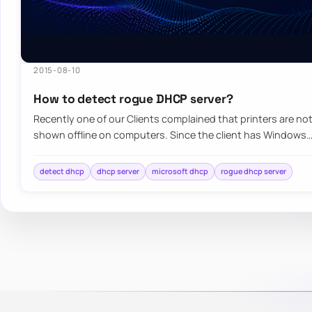
2015-08-10
How to detect rogue DHCP server?
Recently one of our Clients complained that printers are not
shown offline on computers. Since the client has Windows
detect dhcp
dhcp server
microsoft dhcp
rogue dhcp server