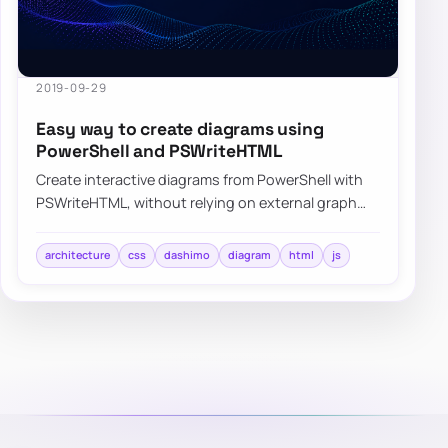
2019-09-29
Easy way to create diagrams using
PowerShell and PSWriteHTML
Create interactive diagrams from PowerShell with
PSWriteHTML, without relying on external graph
tools or manual HTML wiring.
architecture
css
dashimo
diagram
html
js