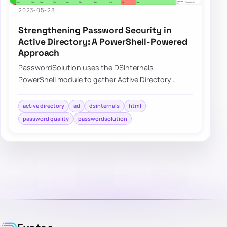
2023-05-28
Strengthening Password Security in
Active Directory: A PowerShell-Powered
Approach
PasswordSolution uses the DSInternals
PowerShell module to gather Active Directory
hashes and then combines that data into a
prettified rep…
active directory
ad
dsinternals
html
password quality
passwordsolution