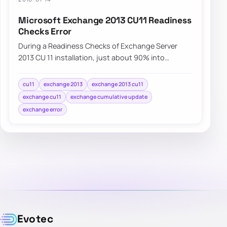
Microsoft Exchange 2013 CU11 Readiness
Checks Error
During a Readiness Checks of Exchange Server
2013 CU 11 installation, just about 90% into
Configuring Prerequisites an error is displayed.…
cu11
exchange 2013
exchange 2013 cu11
exchange cu11
exchange cumulative update
exchange error
Evotec