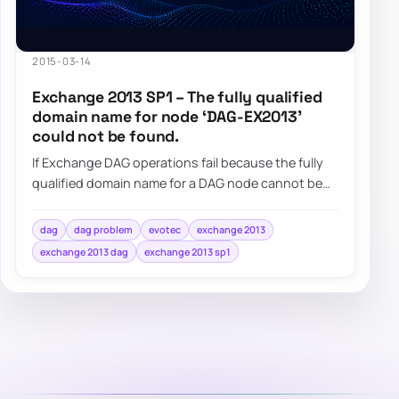
2015-03-14
Exchange 2013 SP1 – The fully qualified
domain name for node ‘DAG-EX2013’
could not be found.
If Exchange DAG operations fail because the fully
qualified domain name for a DAG node cannot be
found, check the DAG computer object and i…
dag
dag problem
evotec
exchange 2013
exchange 2013 dag
exchange 2013 sp1